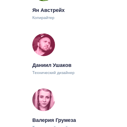
Ян Австрейх
Копирайтер
Я даю согласие на
обработку персональных
данных
и ознакомился с
политикой
конфиденциальности
сайта
Подписаться
Даниил Ушаков
Технический дизайнер
Проект Романа Горбачёва
Используя сервис, вы соглашаетесь
Валерия Грумеза
с
Пользовательским соглашением
и
Политикой конфиденциальности